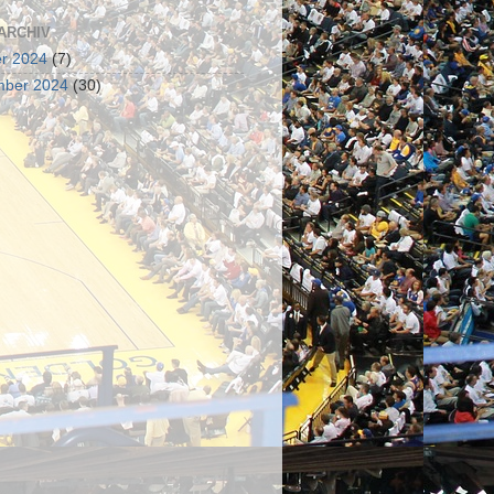
ARCHIV
r 2024
(7)
mber 2024
(30)