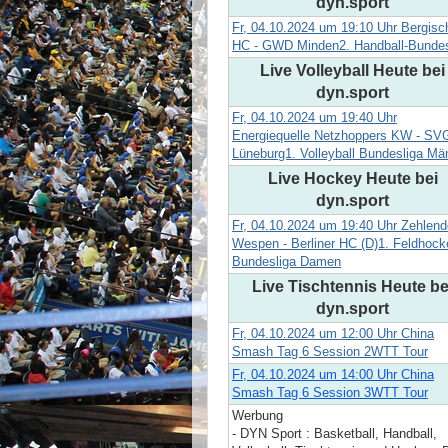
dyn.sport
Fr, 04.10.2024 um 19:10 Uhr Bergisc
HC - GWD Minden2. Handball-Bundes
Live Volleyball Heute bei
dyn.sport
Fr, 04.10.2024 um 19:40 Uhr
Energiequelle Netzhoppers KW - SV
Lüneburg1. Volleyball Bundesliga Mä
Live Hockey Heute bei
dyn.sport
Fr, 04.10.2024 um 19:40 Uhr Zehlend
Wespen - Berliner HC (D)1. Feldhock
Bundesliga Damen
Live Tischtennis Heute be
dyn.sport
Fr, 04.10.2024 um 12:00 Uhr China
Smash Tag 6 Session 2WTT Tour
Fr, 04.10.2024 um 14:00 Uhr China
Smash Tag 6 Session 3WTT Tour
Werbung
- DYN Sport : Basketball, Handball,