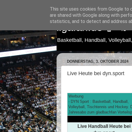
This site uses cookies from Google to de
are shared with Google along with perfo
statistics, and to detect and address a
ligafan.de 🏀 🤾
Basketball, Handball, Volleybal
DONNERSTAG, 3. OKTOBER 2024
Live Heute bei dyn.sport
Werbung
- DYN Sport : Basketball, Handball,
Volleyball, Tischtennis und Hockey. 
Jahresabo zum gladbachfan Vorteilsp
Live Handball Heute bei