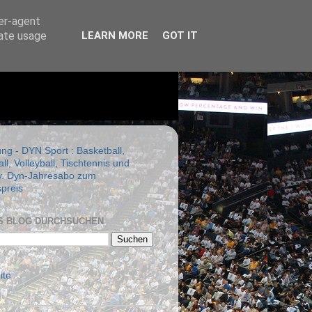
ser-agent
rate usage
LEARN MORE
GOT IT
g - DYN Sport : Basketball,
l, Volleyball, Tischtennis und
y. Dyn-Jahresabo zum
spreis
S BLOG DURCHSUCHEN
ite