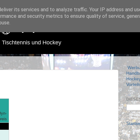
liver its services and to analyze traffic. Your IP address and u
rmance and security metrics to ensure quality of service, gene
buse.
 🏐 🏑 🏓
l, Tischtennis und Hockey
Werbun
Handbal
Hocke
Vorteil
DIESE
Dyn-
reis
Startse