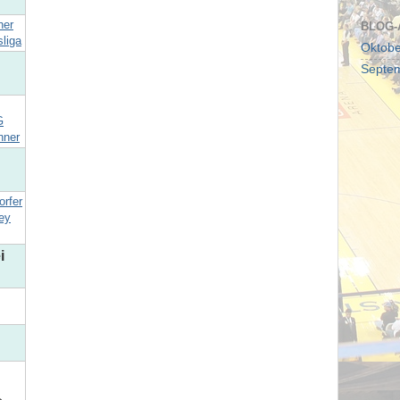
her
BLOG-
liga
Oktobe
Septe
G
nner
orfer
ey
i