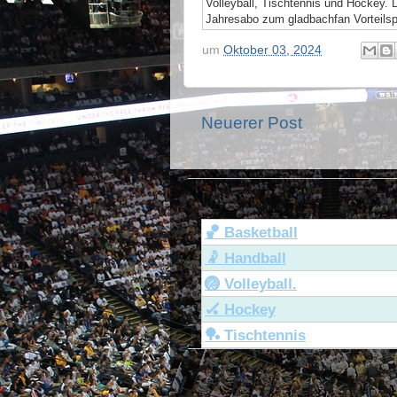
Volleyball, Tischtennis und Hockey. 
Jahresabo zum gladbachfan Vorteilsp
um
Oktober 03, 2024
Neuerer Post
🏀 Basketball
🤾 Handball
🏐 Volleyball.
🏑 Hockey
🏓 Tischtennis